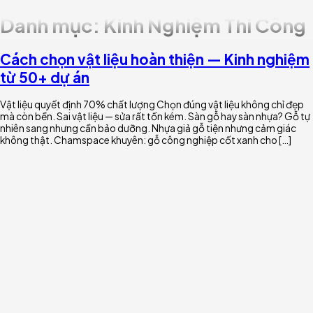
Chuyển
Danh mục:
Kinh Nghiệm Thi 
đến
nội
dung
Cách chọn vật liệu hoàn thiện — Kinh 
từ 50+ dự án
Vật liệu quyết định 70% chất lượng Chọn đúng vật liệu không
mà còn bền. Sai vật liệu — sửa rất tốn kém. Sàn gỗ hay sàn n
nhiên sang nhưng cần bảo dưỡng. Nhựa giả gỗ tiện nhưng cả
không thật. Chamspace khuyên: gỗ công nghiệp cốt xanh ch