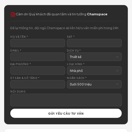
05/03/2025
Cảm ơn Quý khách đã quan tâm và tin tưởng
Chamspace
Để lại thông tin, đội ngũ Chamspace sẽ liên hệ tư vấn miễn phí trong 
HỌ VÀ TÊN *
SĐT *
EMAIL *
DỊCH VỤ *
ĐỊA PHƯƠNG *
LOẠI HÌNH *