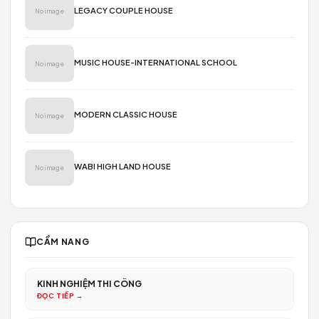
VĂN PHÒNG
BIZ-OFFICE CO-WORKING: Dòng Chảy Sáng Tạo
Thiết Kế Văn Phòng Co-Working BizOffice: Đánh Thức Năng Lượn
Sáng Tạo Bằng Ngôn Ngữ Hình Khối Khác...
ĐỌC TIẾP →
No image
M2 VILLA LANDSPACE
ĐỌC TIẾP →