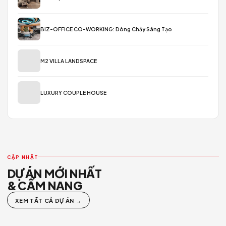
CÔNG TRÌNH THỰC TẾ
Ken’s Enso – Feliz En Vista
⏱ 1:17
Dự án mới nhất
KEN’S ENSO – FELIZ EN VISTA – CÔNG TRÌNH THỰC TẾ
CĂN HỘ SUNRISE RIVERSIDE A25
BIZ-OFFICE CO-WORKING: Dòng Chảy Sáng Tạo
M2 VILLA LANDSPACE