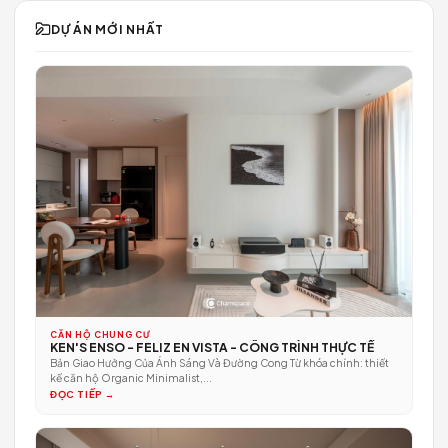
LUXURY COUPLE HOUSE
CẬP NHẬT
DỰ ÁN MỚI NHẤT
& CẨM NANG
XEM TẤT CẢ DỰ ÁN →
DỰ ÁN MỚI NHẤT