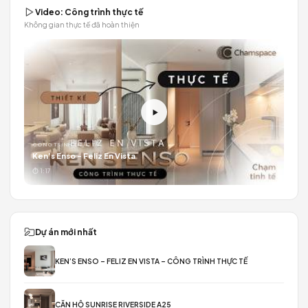
DT SÀN & SỐ TẦNG *
NGÂN SÁCH *
NỘI DUNG
GỬI YÊU CẦU TƯ VẤN
Video: Công trình thực tế
Không gian thực tế đã hoàn thiện