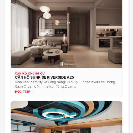
CĂN HỘ CHUNG CƯ
KEN'S ENSO - FELIZ EN VISTA - CÔNG TRÌNH THỰC TẾ
Bản Giao Hưởng Của Ánh Sáng Và Đường Cong Từ khóa chính: thiế
kế căn hộ Organic Minimalist,...
ĐỌC TIẾP →