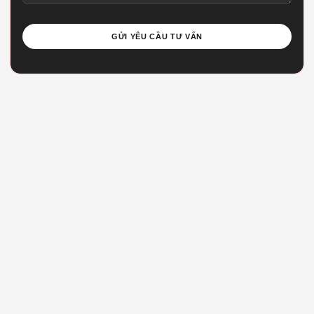
Chamspace
Chúng tôi là đơn vị tổng thầu thiết kế & thi công, chuyên đảm nh
các dự án kiến trúc nội thất tinh tế. Để lại thông tin, đội ngũ Cha
sẽ liên hệ tư vấn miễn phí trong 24h.
Kiến trúc sư tư vấn trực tiếp
Phản hồi nhanh trong 24h
Bảo mật thông tin tuyệt đối
Gửi yêu cầu tư vấn
HỌ VÀ TÊN *
SĐT *
EMAIL LIÊN HỆ *