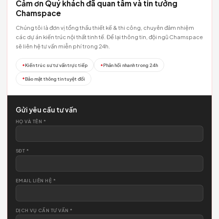
06/05/2026
Báo giá Thiết kế Nội thất Trọn gói — Chi tiết từng
mục
No image
06/05/2026
Dự án The Zenith Penthouse — Báo giá thực tế De
& Build
No image
06/05/2026
Báo giá Thi công Phần thô Trọn gói — Đơn giá mới 
2025
No image
06/05/2026