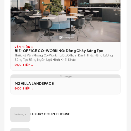
CĂN HỘ CHUNG CƯ
CĂN HỘ SUNRISE RIVERSIDE A25
Đỉnh Cao Thẩm Mỹ Và Công Năng: Căn Hộ Sunrise Riverside Phon
Cách Organic Minimalist 1. Tổng Quan...
ĐỌC TIẾP →