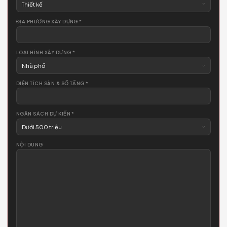
Sẵn sàng
kiến tạo không gian?
Để lại thông tin — đội ngũ Chamspace liên hệ tư vấn miễn phí. Kh
ràng buộc.
LIÊN HỆ NGAY
0974.122.331
LIÊN HỆ
TƯ VẤN NGAY
✦
Kết nối ngay hôm nay
Cảm ơn Quý khách đã quan tâm và tin tưởng