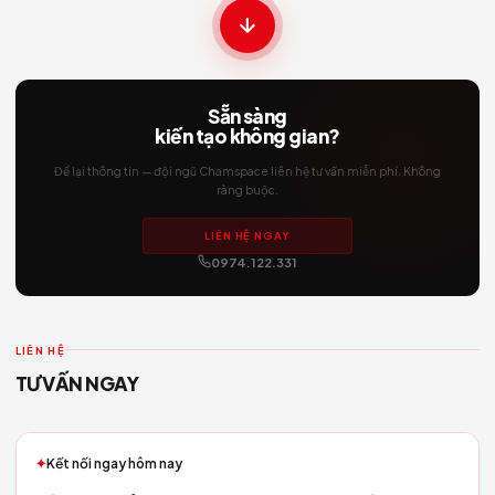
No image
19/05/2026
Cách chọn vật liệu hoàn thiện — Kinh nghiệm từ 5
án
No image
07/05/2026
Phong cách thiết kế tối giản — Less is More
No image
07/05/2026
Quy trình Thiết kế & Thi công — 4 bước chuẩn Đứ
1: Khảo sát & Tư vấn
No image
07/05/2026
Báo giá Thiết kế & Thi công Trọn gói Căn hộ Chung
2025
No image
06/05/2026
Báo giá Thiết kế & Thi công Nhà phố Trọn gói — C
nhật 2025
No image