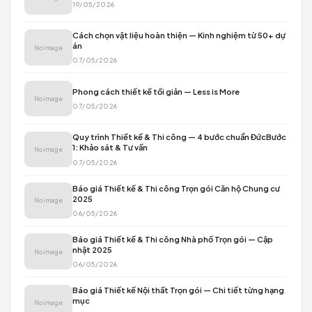
WABI HIGH LAND HOUSE
No image
CẨM NANG
KINH NGHIỆM THI CÔNG
ĐỌC TIẾP →
KINH NGHIỆM THIẾT KẾ
ĐỌC TIẾP →
BÀI MỚI NHẤT