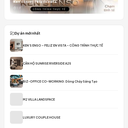
CÔNG TRÌNH THỰC TẾ
Ken’s Enso – Feliz En Vista
⏱ 1:17
Dự án mới nhất
KEN’S ENSO – FELIZ EN VISTA – CÔNG TRÌNH THỰC TẾ
CĂN HỘ SUNRISE RIVERSIDE A25