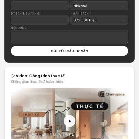
EMAIL *
DỊCH VỤ *
ĐỊA PHƯƠNG *
LOẠI HÌNH *
DT SÀN & SỐ TẦNG *
NGÂN SÁCH *
NỘI DUNG
GỬI YÊU CẦU TƯ VẤN
Video: Công trình thực tế
Không gian thực tế đã hoàn thiện