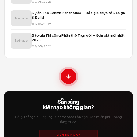
Quy trình thiết kế kiến trúc Chamspace
No image
19/05/2026
Quy trình thiết kế kiến trúc tại Chamspace
No image
19/05/2026
Cách chọn vật liệu hoàn thiện — Kinh nghiệm từ 5
án
No image
07/05/2026
Phong cách thiết kế tối giản — Less is More
No image
07/05/2026
Quy trình Thiết kế & Thi công — 4 bước chuẩn Đứ
1: Khảo sát & Tư vấn
No image
07/05/2026