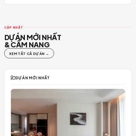
BIZ-OFFICE CO-WORKING: Dòng Chảy Sáng Tạo
M2 VILLA LANDSPACE
LUXURY COUPLE HOUSE
CẬP NHẬT
DỰ ÁN MỚI NHẤT
& CẨM NANG
XEM TẤT CẢ DỰ ÁN →