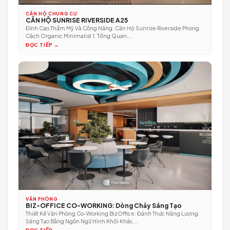
Bản Giao Hưởng Của Ánh Sáng Và Đường Cong Từ khóa chính: thiế
kế căn hộ Organic Minimalist,...
ĐỌC TIẾP →
CĂN HỘ CHUNG CƯ
CĂN HỘ SUNRISE RIVERSIDE A25
Đỉnh Cao Thẩm Mỹ Và Công Năng: Căn Hộ Sunrise Riverside Phon
Cách Organic Minimalist 1. Tổng Quan...