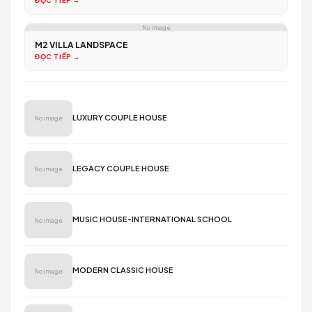
ĐỌC TIẾP →
VĂN PHÒNG
BIZ-OFFICE CO-WORKING: Dòng Chảy Sáng Tạo
Thiết Kế Văn Phòng Co-Working BizOffice: Đánh Thức Năng Lượn
Sáng Tạo Bằng Ngôn Ngữ Hình Khối Khác...
ĐỌC TIẾP →