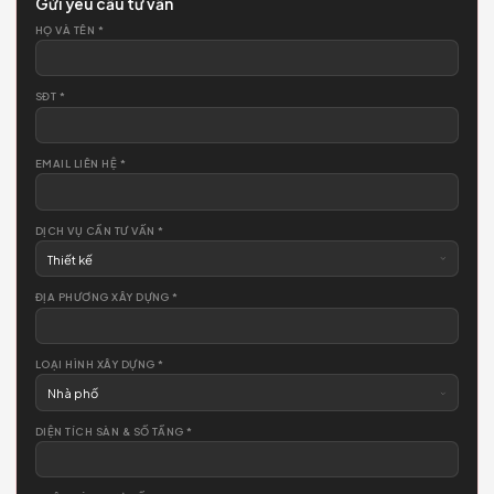
Sẵn sàng
kiến tạo không gian?
Để lại thông tin — đội ngũ Chamspace liên hệ tư vấn miễn phí. Kh
ràng buộc.
LIÊN HỆ NGAY
0974.122.331
LIÊN HỆ
TƯ VẤN NGAY