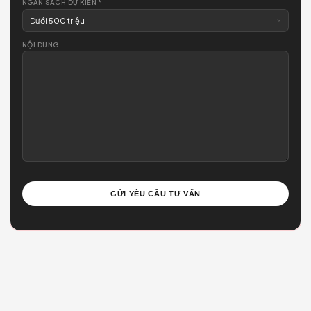
✦
Kết nối ngay hôm nay
Cảm ơn Quý khách đã quan tâm và tin tưởng
Chamspace
Chúng tôi là đơn vị tổng thầu thiết kế & thi công, chuyên đảm nh
các dự án kiến trúc nội thất tinh tế. Để lại thông tin, đội ngũ Cha
sẽ liên hệ tư vấn miễn phí trong 24h.
Kiến trúc sư tư vấn trực tiếp
Phản hồi nhanh trong 24h
Bảo mật thông tin tuyệt đối
Gửi yêu cầu tư vấn
HỌ VÀ TÊN *