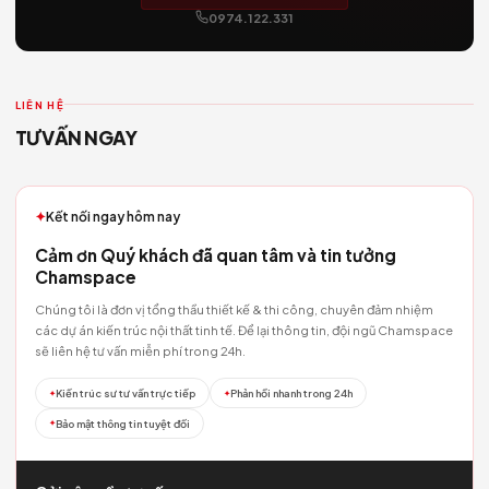
Báo giá Thiết kế & Thi công Trọn gói Căn hộ Chung
2025
No image
06/05/2026
Báo giá Thiết kế & Thi công Nhà phố Trọn gói — C
nhật 2025
No image
06/05/2026
Báo giá Thiết kế Nội thất Trọn gói — Chi tiết từng
mục
No image
06/05/2026
Dự án The Zenith Penthouse — Báo giá thực tế De
& Build
No image
06/05/2026
Báo giá Thi công Phần thô Trọn gói — Đơn giá mới 
2025
No image
06/05/2026