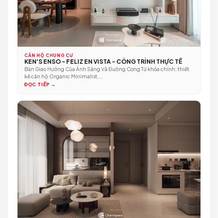
DỰ ÁN MỚI NHẤT
CĂN HỘ CHUNG CƯ
KEN'S ENSO - FELIZ EN VISTA - CÔNG TRÌNH THỰC TẾ