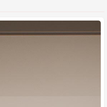
NSTRUCTION & CRAFT
hi công. Nơi ý tưởng thành hiện th
ng sản xuất riêng đảm bảo chất lượng — không
ảng cách giữa thiết kế và thực tế.