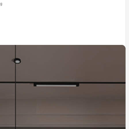
Không khoảng cách giữa ý
c tế thi công.
đơn vị thi công riêng,
ign & Build. Ý tưởng từ
g xưởng thi công — không
00%
CH HÀNG HÀI LÒNG