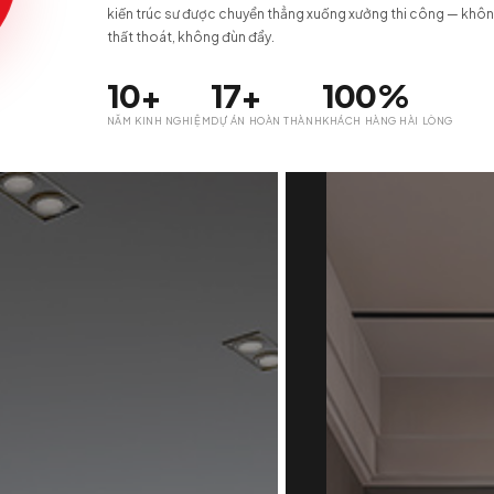
Một cam kết. 
thiết kế và thự
UCTION
ÔNG
ILD
Khác với mô hình thuê thiết kế rồi tìm 
Chamspace làm tổng thầu trọn gói Des
Hiện thực
kiến trúc sư được chuyển thẳng xuốn
thất thoát, không đùn đẩy.
10+
17+
1
NĂM KINH NGHIỆM
DỰ ÁN HOÀN THÀNH
KHÁ