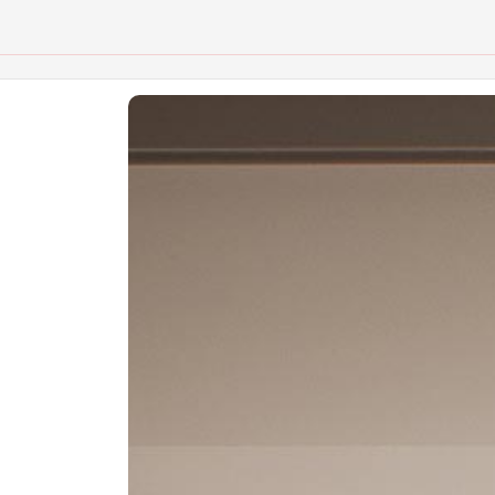
t đầu.
CO
T
g
Xưở
kho