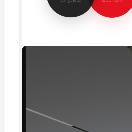
ARCHITECTURE
CONSTR
THIẾT KẾ
THI C
DESIGN
BU
Ý tưởng → Bản vẽ
Bản vẽ → 