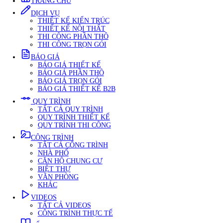
✦ MENU
✦
Menu
TRANG CHỦ
DỊCH VỤ
THIẾT KẾ KIẾN TRÚC
THIẾT KẾ NỘI THẤT
THI CÔNG PHẦN THÔ
THI CÔNG TRỌN GÓI
BÁO GIÁ
BÁO GIÁ THIẾT KẾ
BÁO GIÁ PHẦN THÔ
BÁO GIÁ TRỌN GÓI
BÁO GIÁ THIẾT KẾ B2B
QUY TRÌNH
TẤT CẢ QUY TRÌNH
QUY TRÌNH THIẾT KẾ
QUY TRÌNH THI CÔNG