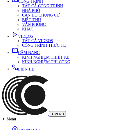
TẤT CẢ QUY TRÌNH
QUY TRÌNH THIẾT KẾ
QUY TRÌNH THI CÔNG
CÔNG TRÌNH
TẤT CẢ CÔNG TRÌNH
NHÀ PHỐ
CĂN HỘ CHUNG CƯ
BIỆT THỰ
VĂN PHÒNG
KHÁC
VIDEOS
TẤT CẢ VIDEOS
CÔNG TRÌNH THỰC TẾ
CẨM NANG
KINH NGHIỆM THIẾT KẾ
KINH NGHIỆM THI CÔNG
LIÊN HỆ