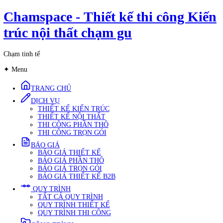
Chuyển
Chamspace - Thiết kế thi công 
đến
nội
trúc nội thất chạm gu
dung
Chạm tinh tế
✦
Menu
TRANG CHỦ
DỊCH VỤ
THIẾT KẾ KIẾN TRÚC
THIẾT KẾ NỘI THẤT
THI CÔNG PHẦN THÔ
THI CÔNG TRỌN GÓI
BÁO GIÁ
BÁO GIÁ THIẾT KẾ
BÁO GIÁ PHẦN THÔ
BÁO GIÁ TRỌN GÓI
BÁO GIÁ THIẾT KẾ B2B
QUY TRÌNH