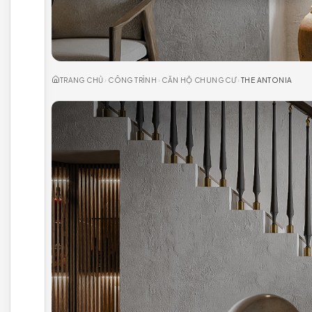
THE ANTON
VĂN PHÒNG
KHÁC
TRANG CHỦ
›
CÔNG TRÌNH
›
CĂN HỘ CHUNG CƯ
›
THE A