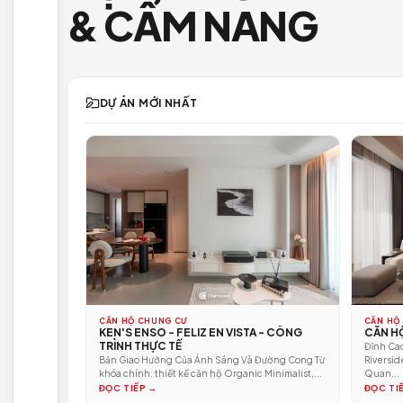
CẬP NHẬT
DỰ ÁN MỚI NH
& CẨM NANG