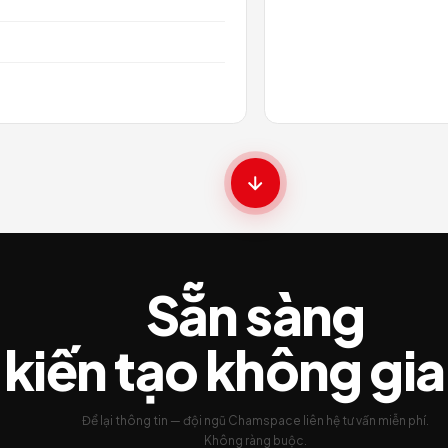
M2 VILLA LANDSPACE
N
N
N
N
ĐỌC TIẾP →
N
N