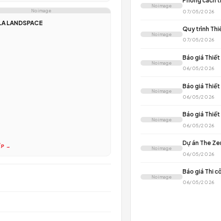
C
K
Đ
BÀI 
N
N
CĂN HỘ CHUNG CƯ
CĂN HỘ SUNRISE RIVERSIDE A25
Đỉnh Cao Thẩm Mỹ Và Công Năng: Căn Hộ Sunrise
Riverside Phong Cách Organic Minimalist 1. Tổng
N
Quan...
ĐỌC TIẾP →
N
No image