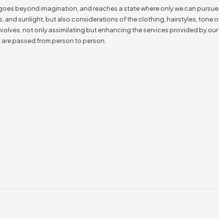
the essence, goes beyond imagination, and reaches a state wher
s, graphics, and sunlight, but also considerations of the cloth
the space evolves, not only assimilating but enhancing the ser
isodes that are passed from person to person.