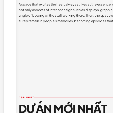
24/04/2024
Designing episodes.
A space that excites the heart always strikes at 
not only aspects of interior design such as display
angle of bowing of the staff working there. Then, 
surely remain in people’s memories, becoming ep