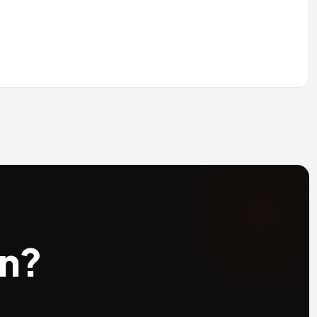
Quy trình Thiết kế & Thi công — 4 bước chuẩn ĐứcBước 1
o image
07/05/2026
Báo giá Thiết kế & Thi công Trọn gói Căn hộ Chung cư 2
o image
06/05/2026
Báo giá Thiết kế & Thi công Nhà phố Trọn gói — Cập nhậ
o image
06/05/2026
Báo giá Thiết kế Nội thất Trọn gói — Chi tiết từng hạng 
o image
06/05/2026
Dự án The Zenith Penthouse — Báo giá thực tế Design & 
o image
06/05/2026
Báo giá Thi công Phần thô Trọn gói — Đơn giá mới nhất 
o image
06/05/2026