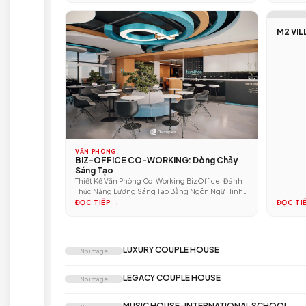
DỰ ÁN MỚI NHẤT
CĂN HỘ CHUNG CƯ
KEN'S ENSO - FELIZ EN VISTA - CÔNG
TRÌNH THỰC TẾ
Bản Giao Hưởng Của Ánh Sáng Và Đường Cong Từ
khóa chính: thiết kế căn hộ Organic Minimalist,...
ĐỌC TIẾP →