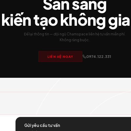
Sẵn sà
kiến tạo khô
Để lại thông tin — đội ngũ Chamspace liê
Không ràng buộc.