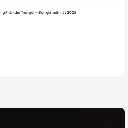
Báo giá Thiết kế & Thi công Nhà phố Trọn gói — Cập nhậ
o image
06/05/2026
Báo giá Thiết kế Nội thất Trọn gói — Chi tiết từng hạng 
o image
06/05/2026
Dự án The Zenith Penthouse — Báo giá thực tế Design & 
o image
06/05/2026
Báo giá Thi công Phần thô Trọn gói — Đơn giá mới nhất 
o image
06/05/2026