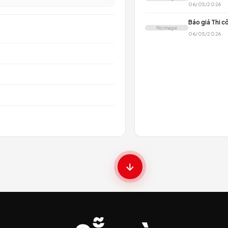
N
N
ĐỌC TIẾP →
N
N
SCHOOL