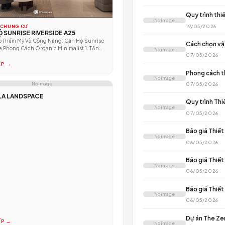
BÀI 
N
N
CĂN HỘ CHUNG CƯ
CĂN HỘ SUNRISE RIVERSIDE A25
Đỉnh Cao Thẩm Mỹ Và Công Năng: Căn Hộ Sunrise
Riverside Phong Cách Organic Minimalist 1. Tổng
N
Quan...
ĐỌC TIẾP →
N
No image
M2 VILLA LANDSPACE
N
N