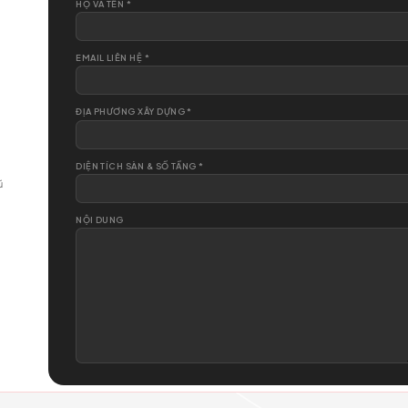
09
LIÊN HỆ NGAY
Gửi yêu cầu tư vấn
HỌ VÀ TÊN *
EMAIL LIÊN HỆ *