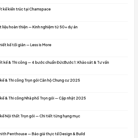
MỚI NHẤT
Quy trình thiết kế kiến trúc Chamspace
o image
19/05/2026
Quy trình thiết kế kiến trúc tại Chamspace
o image
19/05/2026
Cách chọn vật liệu hoàn thiện — Kinh nghiệm từ 50+ dự á
o image
07/05/2026
Phong cách thiết kế tối giản — Less is More
o image
07/05/2026
Quy trình Thiết kế & Thi công — 4 bước chuẩn ĐứcBước 1
o image
07/05/2026
Báo giá Thiết kế & Thi công Trọn gói Căn hộ Chung cư 2
o image
06/05/2026