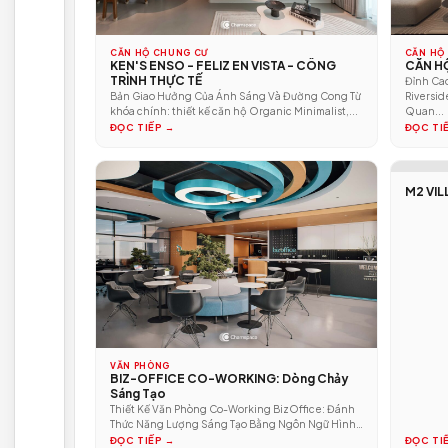
VĂN PHÒNG
KHÁC
CĂN HỘ CHUNG CƯ
KEN'S ENSO - FELIZ EN VISTA - CÔNG
TRÌNH THỰC TẾ
Bản Giao Hưởng Của Ánh Sáng Và Đường Cong Từ
khóa chính: thiết kế căn hộ Organic Minimalist,...
ĐỌC TIẾP →