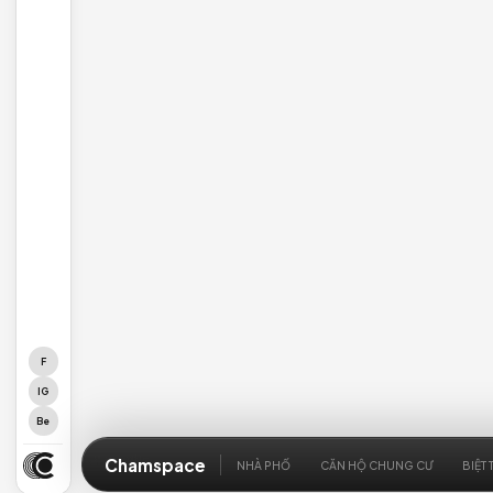
Cảm ơn Quý khách đã qua
và tin tưởng Chamspace
Chúng tôi là đơn vị tổng thầu thiết kế & thi công, 
nhiệm các dự án kiến trúc nội thất tinh tế. Để lại thôn
Chamspace sẽ liên hệ tư vấn miễn phí trong 24h.
Kiến trúc sư tư vấn trực tiếp
Phản hồi nhanh trong 
Bảo mật thông tin tuyệt đối