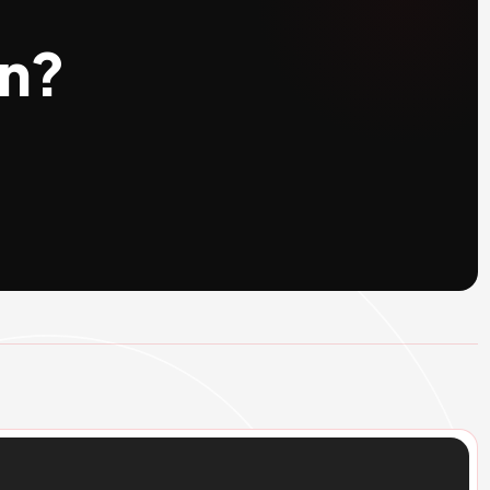
ng
ng gian?
n hệ tư vấn miễn phí.