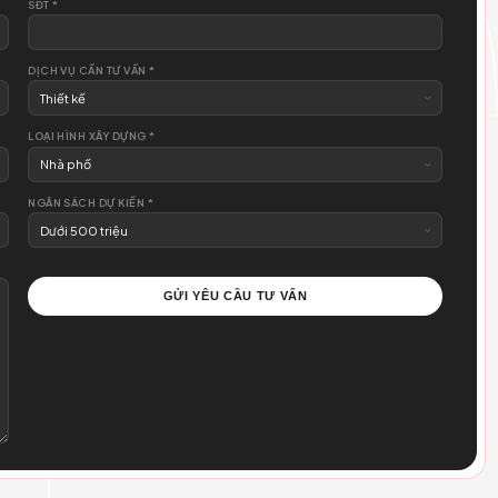
74.122.331
SĐT *
DỊCH VỤ CẦN TƯ VẤN *