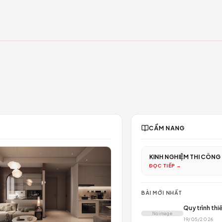
ẤT
C
K
Đ